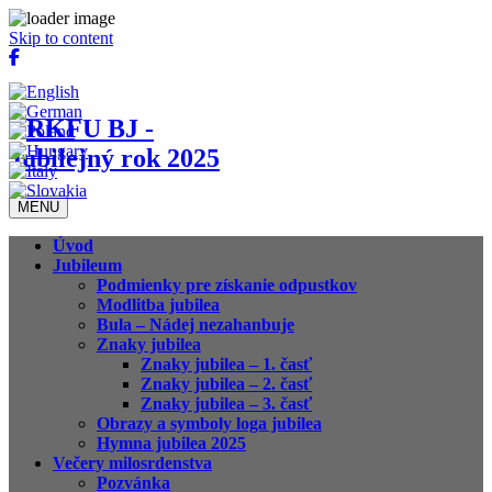
Skip to content
Rímskokatolícka farnosť sv. Egídia v Bardejove
MENU
Úvod
Jubileum
Podmienky pre získanie odpustkov
Modlitba jubilea
Bula – Nádej nezahanbuje
Znaky jubilea
Znaky jubilea – 1. časť
Znaky jubilea – 2. časť
Znaky jubilea – 3. časť
Obrazy a symboly loga jubilea
Hymna jubilea 2025
Večery milosrdenstva
Pozvánka