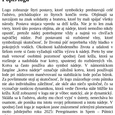
Logo zobrazuje štyri postavy, ktoré symbolicky predstavujú celé
ľudstvo, prichádzajúce zo štyroch končín sveta. Objímajú sa
navzájom na znak solidarity a bratstva, ktoré by mali spájať všetky
národy. Postava stojaca vpredu sa drží kríža. Nie je to len znak
viery, ktorú táto postava objíma, ale aj nádeje, ktorú nemožno nikdy
opustiť, pretože nádej potrebujeme vždy a najmä vo chvíľach
najväčšej núdze. Pod postavami sú rozbúrené vlny, ktoré
symbolizujú skutočnosť, že životná púť neprebieha vždy hladko v
pokojných vodách. Okolnosti každodenného života a udalosti v
širšom svete si často vyžadujú väčšiu výzvu k nádeji. Preto by sme
mali venovať osobitnú pozornosť spodnej časti kríža, ktorá sa
rozširuje a nadobúda tvar kotvy, spustenej do rozbúrených vĺn.
Kotva sa často používa ako symbol nádeje. V námorníckom
žargóne „kotva nádeje“ označuje záložnú kotvu, ktorú používajú
lode pri núdzovom manévrovaní na stabilizáciu lode počas búrok.
Za povšimnutie stojí aj skutočnosť, že logo znázorňuje cestu pútnika
nie ako individuálnu záležitosť, ale skôr ako niečo spoločné, čo sa
vyznačuje rastúcou dynamikou, ktorá vedie človeka stále bližšie ku
krížu. Kríž zobrazený v logu nie je vôbec statický, ale je dynamický.
Skláňa sa k ľudstvu, akoby mu chcel vyjsť v ústrety, nenecháva ho
osamote, ale ponúka mu istotu svojej prítomnosti a istotu nádeje. V
spodnej časti loga je napokon jasne znázornené zelenými písmenami
motto jubilejného roku 2025: Peregrinantes in Spem – Pútnici