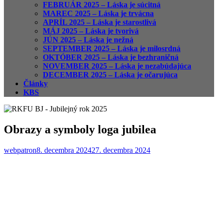
FEBRUÁR 2025 – Láska je súcitná
MAREC 2025 – Láska je trvácna
APRÍL 2025 – Láska je starostlivá
MÁJ 2025 – Láska je tvorivá
JÚN 2025 – Láska je nežná
SEPTEMBER 2025 – Láska je milosrdná
OKTÓBER 2025 – Láska je bezhraničná
NOVEMBER 2025 – Láska je nezabúdajúca
DECEMBER 2025 – Láska je očarujúca
Články
KBS
Obrazy a symboly loga jubilea
webpatron
8. decembra 2024
27. decembra 2024